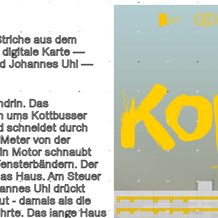
Striche aus dem
 digitale Karte ―
nd Johannes Uhl ―
ndrin. Das
h ums Kottbusser
nd schneidet durch
 Meter von der
in Motor schnaubt
 Fensterbändern. Der
e das Haus. Am Steuer
hannes Uhl drückt
ut - damals als die
ührte. Das lange Haus