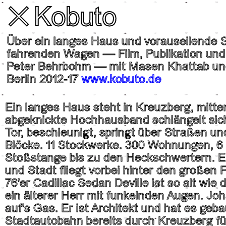
✕
Kobuto
Über ein langes Haus und vorauseilende 
fahrenden Wagen ― Film, Publikation und
Peter Behrbohm ― mit Masen Khattab u
Berlin 2012-17
www.kobuto.de
Ein langes Haus steht in Kreuzberg, mitte
abgeknickte Hochhausband schlängelt sic
Tor, beschleunigt, springt über Straßen u
Blöcke. 11 Stockwerke. 300 Wohnungen, 6
Stoßstange bis zu den Heckschwertern. E
und Stadt fliegt vorbei hinter den großen
76'er Cadillac Sedan Deville ist so alt wi
ein älterer Herr mit funkelnden Augen. Jo
auf's Gas. Er ist Architekt und hat es geba
Stadtautobahn bereits durch Kreuzberg f